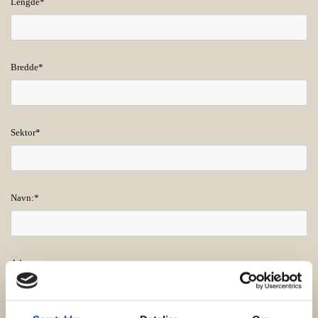
Lengde*
Bredde*
Sektor*
Navn:*
Adresse: