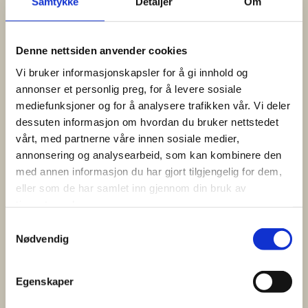
Samtykke
Detaljer
Om
Denne nettsiden anvender cookies
Telefon:*
Vi bruker informasjonskapsler for å gi innhold og
annonser et personlig preg, for å levere sosiale
mediefunksjoner og for å analysere trafikken vår. Vi deler
E-post:*
dessuten informasjon om hvordan du bruker nettstedet
vårt, med partnerne våre innen sosiale medier,
annonsering og analysearbeid, som kan kombinere den
med annen informasjon du har gjort tilgjengelig for dem,
Salgsvarer
eller som de har samlet inn gjennom din bruk av
tjenestene deres.
Samtykkevalg
Nødvendig
Alle vareslag må oppgis. Ikke oppgitte varer/næringsmidler
Egenskaper
medfører at salget umiddelbart stoppes. Salg av softgun,
laserpekere, stikkvåpen og lignende tillates ikke.