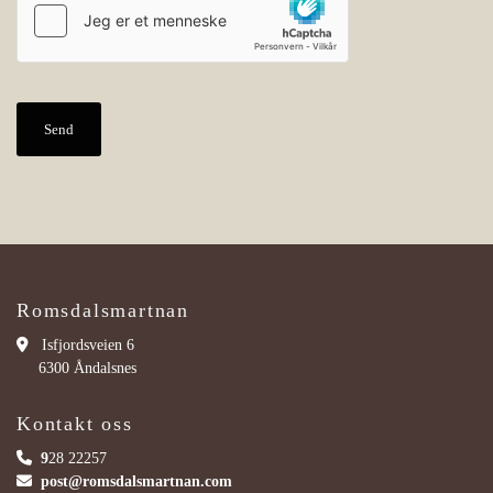
Romsdalsmartnan

Isfjordsveien 6
6300 Åndalsnes
Kontakt oss

9
28 22257

post@romsdalsmartnan.com